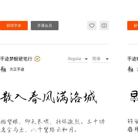
获得字体
开通会员
获
手迹梦醒硬笔行
Regular
简体
手迹
方正手迹
散入春风满洛城
抬望眼，仰天长啸，壮怀激烈。三十功
行
名尘与土，八千里路云和月。
庭