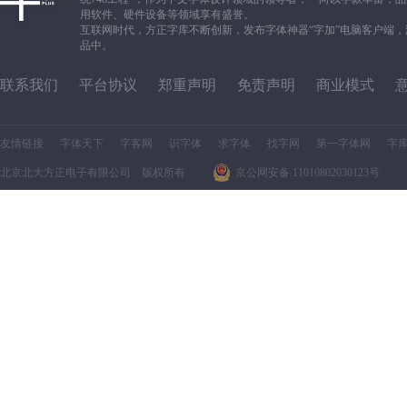
用软件、硬件设备等领域享有盛誉。
互联网时代，方正字库不断创新，发布字体神器“字加”电脑客户端
品中。
联系我们
平台协议
郑重声明
免责声明
商业模式
友情链接
字体天下
字客网
识字体
求字体
找字网
第一字体网
字
北京北大方正电子有限公司 版权所有
京公网安备 11010802030123号