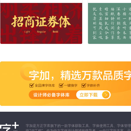
字加是方正字库旗下的一款字体获取工具、字体使用工具、字体管理
统748工程”，作为中文字体设计领域的领导者，一向以字款丰富