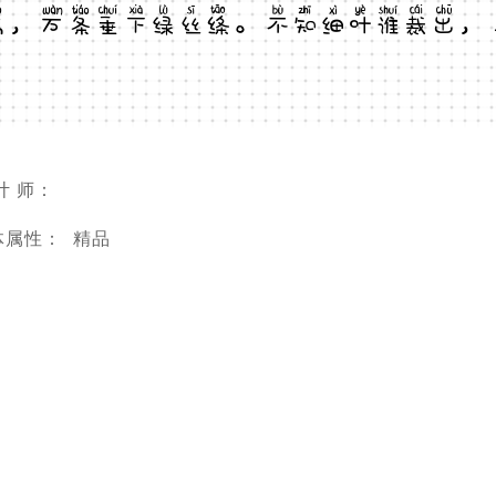
高，万条垂下绿丝绦。不知细叶谁裁出，
计 师：
体属性：
精品