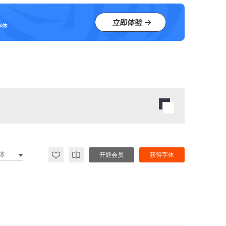
体
开通会员
获得字体