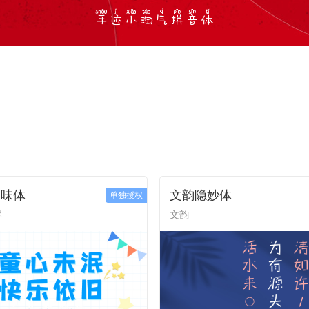
趣味体
文韵隐妙体
单独授权
库
文韵