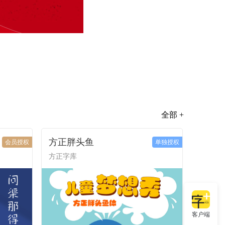
全部 +
方正胖头鱼
会员授权
单独授权
方正字库
客户端