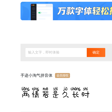
输入文字，即时体验
确定
手迹小淘气拼音体
两情若是久长时