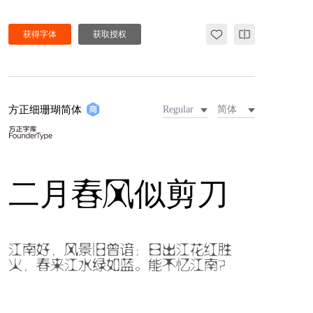
获得字体
获取授权
方正细珊瑚简体
Regular
简体
二月春风似剪刀
江南好，风景旧曾谙；日出江花红胜
火，春来江水绿如蓝。能不忆江南？