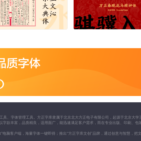
工具、字体管理工具。方正字库隶属于北京北大方正电子有限公司，起源于北京大学王
一向以字款丰富，品质精良，适用面广，能迅速满足客户需求，而在专业出版、印刷、包
加”电脑客户端，海量字体一键即得；推出“方正字库文创”品牌，通过创意与智慧，把