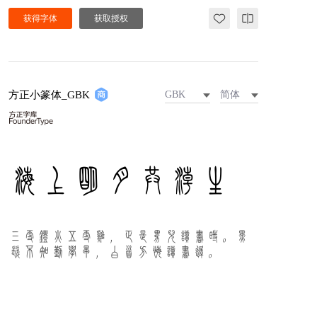
获得字体
获取授权
方正小篆体_GBK
GBK
简体
海上明月共潮生
三更燈火五更雞，正是男兒讀書時。黑
髮不知勤學早，白首方悔讀書遲。