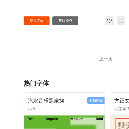
获得字体
获取授权
上一页
热门字体
汽水音乐黑家族
方正
单独授权
抖音
方正字