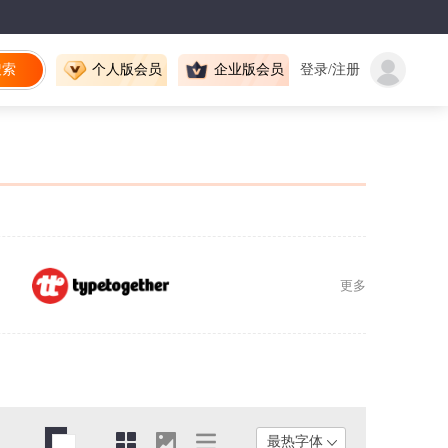
搜索
个人版会员
企业版会员
登录/注册
更多