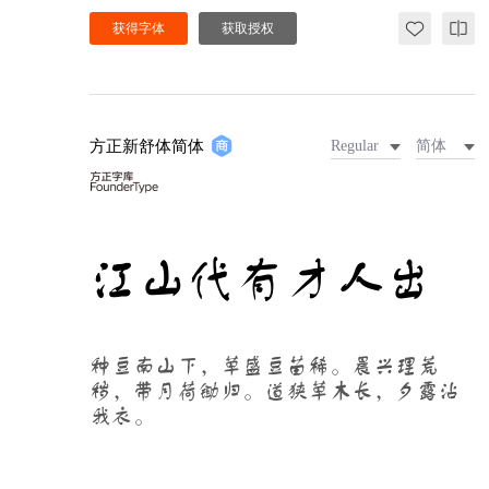
获得字体
获取授权
方正新舒体简体
Regular
简体
江山代有才人出
种豆南山下，草盛豆苗稀。晨兴理荒
秽，带月荷锄归。道狭草木长，夕露沾
我衣。