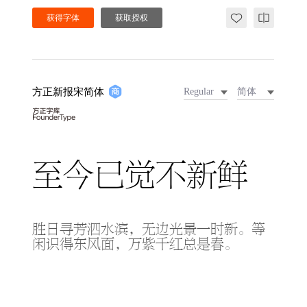
获得字体
获取授权
方正新报宋简体
Regular
简体
至今已觉不新鲜
胜日寻芳泗水滨，无边光景一时新。等
闲识得东风面，万紫千红总是春。