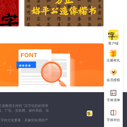
客户端
注册有礼
会员授权
字体清单
选教授主持的 “汉字信息处理系
装、广告、互联网、操作系统、应
字体对比
文字的文化要素，具象到实用的产