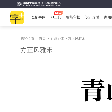
全部字体
AI工具
智能审校
设计灵感
商用
我的位置：
首页 >
全部字体 >
方正风雅宋
方正风雅宋
青