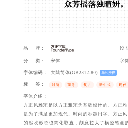
众芳摇落独暄妍，
品 牌：
设 
分 类：
宋体
字
字体编码：
大陆简体(GB2312-80)
标 签：
时尚
商务
复古
新中式
现代
字体介绍：
方正风雅宋是以方正雅宋为基础设计的。方正雅
是为了满足更加现代、时尚的标题用字。方正风
的起收形态也简化取直，刻意拉大了横竖笔画