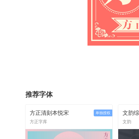
推荐字体
方正清刻本悦宋
文韵
单独授权
方正字库
文韵