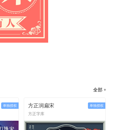
全部 +
方正润扁宋
单独授权
单独授权
方正字库