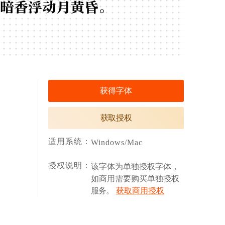
暗香浮动月黄昏。
获得字体
获取授权
适用系统：
Windows/Mac
授权说明：
该字体为单独授权字体，
如商用需要购买单独授权
服务。
获取商用授权