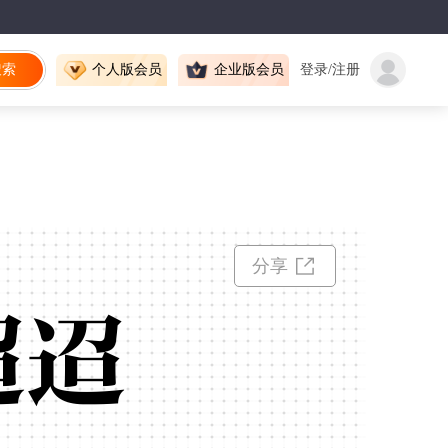
搜索
个人版会员
企业版会员
登录/注册
分享
迢迢