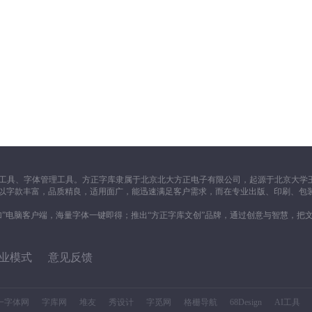
工具、字体管理工具。方正字库隶属于北京北大方正电子有限公司，起源于北京大学王
一向以字款丰富，品质精良，适用面广，能迅速满足客户需求，而在专业出版、印刷、包
加”电脑客户端，海量字体一键即得；推出“方正字库文创”品牌，通过创意与智慧，把
业模式
意见反馈
一字体网
字库网
堆友
秀设计
字觅网
格栅导航
68Design
AI工具