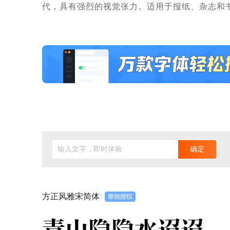
代，具有强烈的视觉张力。适用于报纸、杂志和
输入文字，即时体验
确定
方正风雅宋简体