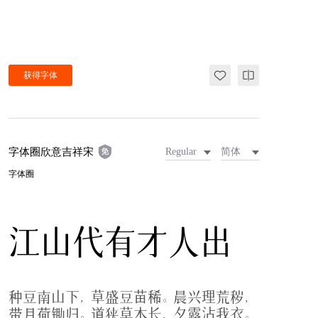
获得字体
字体圈欣意吉祥宋
Regular
简体
字体圈
江山代有才人出
种豆南山下，草盛豆苗稀。晨兴理荒秽，
带月荷锄归。道狭草木长，夕露沾我衣。