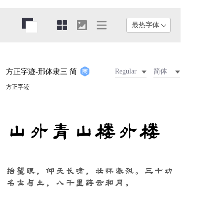
方正字迹-邢体隶三 简
Regular
简体
方正字迹
山外青山楼外楼
抬望眼，仰天长啸，壮怀激烈。三十功
名尘与土，八千里路云和月。