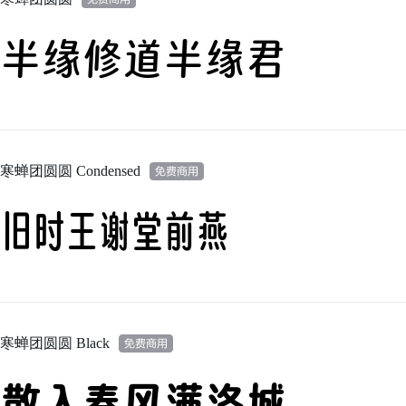
半缘修道半缘君
寒蝉团圆圆 Condensed
旧时王谢堂前燕
寒蝉团圆圆 Black
散入春风满洛城