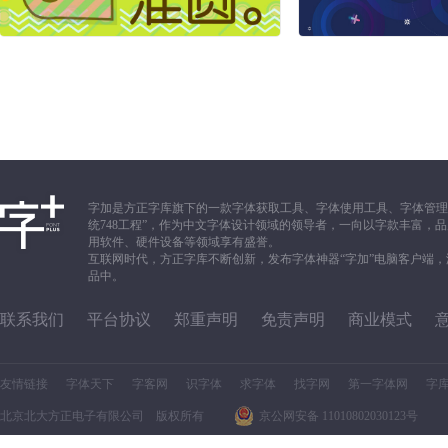
字加是方正字库旗下的一款字体获取工具、字体使用工具、字体管理
统748工程”，作为中文字体设计领域的领导者，一向以字款丰富
用软件、硬件设备等领域享有盛誉。
互联网时代，方正字库不断创新，发布字体神器“字加”电脑客户端
品中。
联系我们
平台协议
郑重声明
免责声明
商业模式
友情链接
字体天下
字客网
识字体
求字体
找字网
第一字体网
字
北京北大方正电子有限公司 版权所有
京公网安备 11010802030123号