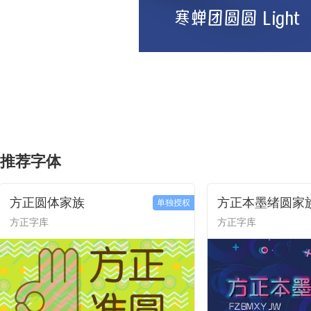
推荐字体
方正圆体家族
方正本墨绪圆家
单独授权
方正字库
方正字库