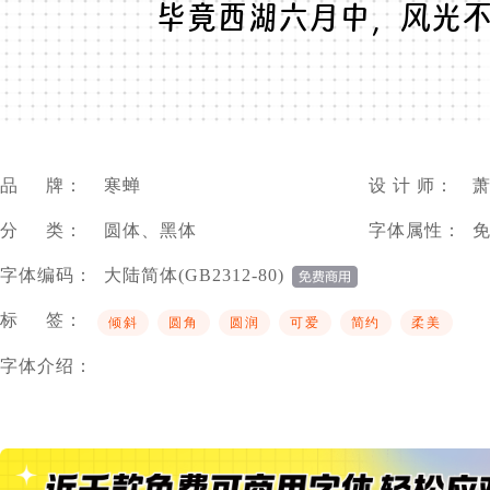
毕竟西湖六月中，风光
品 牌：
寒蝉
设 计 师：
萧
分 类：
圆体、黑体
字体属性：
字体编码：
大陆简体(GB2312-80)
标 签：
倾斜
圆角
圆润
可爱
简约
柔美
字体介绍：