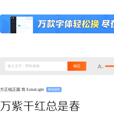
输入文字，即时体验
确定
方正锐正圆 简 ExtraLight
万紫千红总是春