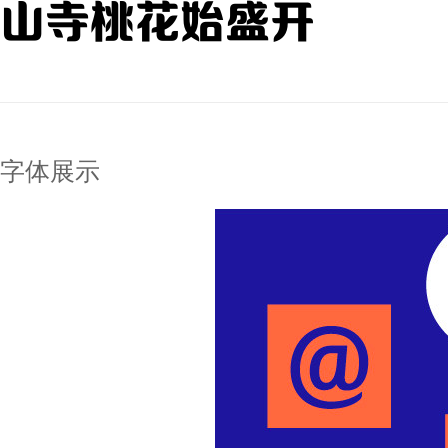
山寺桃花始盛开
字体展示