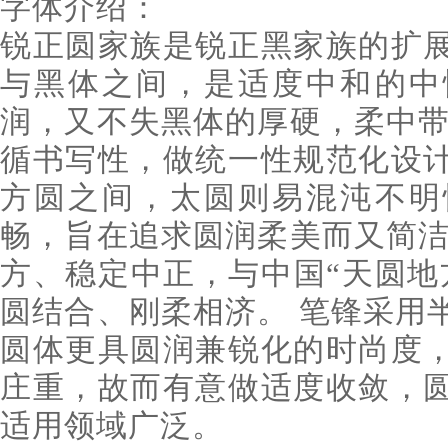
字体介绍：
锐正圆家族是锐正黑家族的扩
与黑体之间，是适度中和的中
润，又不失黑体的厚硬，柔中带
循书写性，做统一性规范化设
方圆之间，太圆则易混沌不明
畅，旨在追求圆润柔美而又简洁
方、稳定中正，与中国“天圆地
圆结合、刚柔相济。 笔锋采用
圆体更具圆润兼锐化的时尚度
庄重，故而有意做适度收敛，
适用领域广泛。