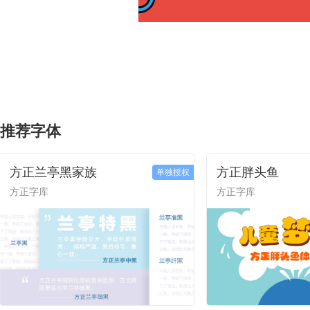
推荐字体
方正兰亭黑家族
方正胖头鱼
单独授权
方正字库
方正字库