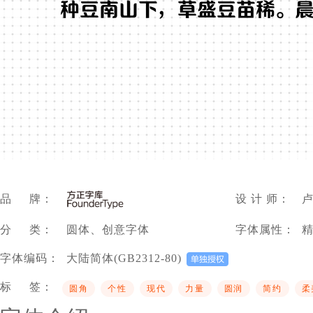
种豆南山下，草盛豆苗稀。
品 牌：
设 计 师：
分 类：
圆体、创意字体
字体属性：
字体编码：
大陆简体(GB2312-80)
标 签：
圆角
个性
现代
力量
圆润
简约
柔