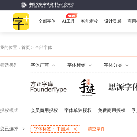
全部字体
AI工具
智能审校
设计灵感
商用
我的位置：
首页
>
全部字体
筛选类别:
字体厂商
字体标签
字体分类
授权模式:
会员商用授权
字体单独授权
免费商用授权
季
您已选择
字体标签： 中国风
清空条件