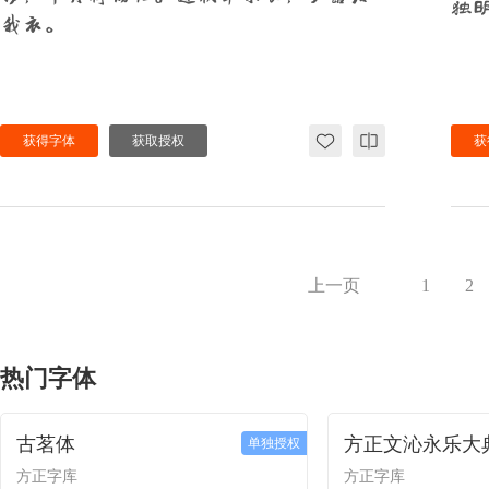
独
我衣。
获得字体
获取授权
获
上一页
1
2
热门字体
古茗体
方正文沁永乐大
单独授权
方正字库
方正字库