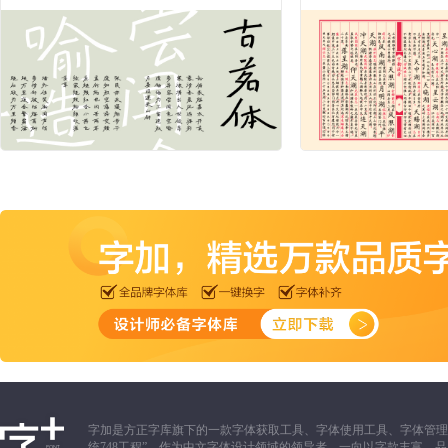
字加是方正字库旗下的一款字体获取工具、字体使用工具、字体管理
统748工程”，作为中文字体设计领域的领导者，一向以字款丰富