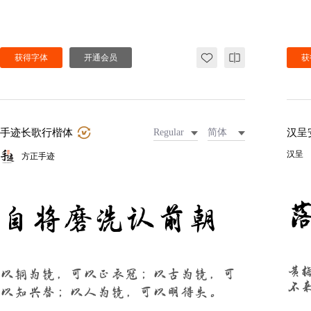
获得字体
开通会员
获
手迹长歌行楷体
Regular
简体
汉呈
汉呈
方正手迹
自将磨洗认前朝
以铜为镜，可以正衣冠；以古为镜，可
黄
不
以知兴替；以人为镜，可以明得失。