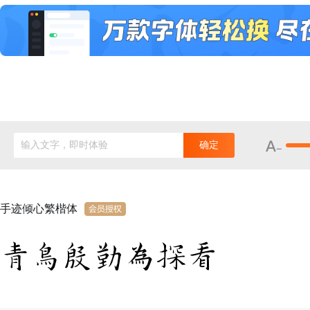
输入文字，即时体验
确定
手迹倾心繁楷体
青鸟殷勤为探看