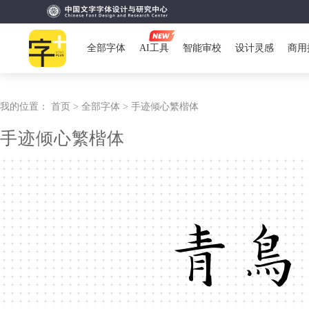
全部字体
AI工具
智能审校
设计灵感
商用
我的位置：
首页 >
全部字体 >
手迹倾心繁楷体
手迹倾心繁楷体
青鸟