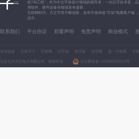
统748工程”，作为中文字体设计领域的领导者，一向以字款丰富
用软件、硬件设备等领域享有盛誉。
互联网时代，方正字库不断创新，发布字体神器“字加”电脑客户端
品中。
联系我们
平台协议
郑重声明
免责声明
商业模式
友情链接
字体天下
字客网
识字体
求字体
找字网
第一字体网
字
北京北大方正电子有限公司 版权所有
京公网安备 11010802030123号