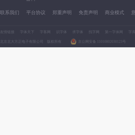
联系我们
平台协议
郑重声明
免责声明
商业模式
友情链接
字体天下
字客网
识字体
求字体
找字网
第一字体网
字
北京北大方正电子有限公司 版权所有
京公网安备 11010802030123号