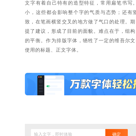
文字有着自己特有的造型特征，常用扁笔书写
小，这些都会影响整个字的气质与态势；还有
致，在笔画横竖交叉的地方做了气口的处理。期
提了建议，形成了目前的面貌。难点在于，组构
的平衡。作为排版字体，牺牲了一定的维吾尔文
使用的标题、正文字体。
输入文字，即时体验
确定