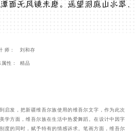
潭面无风镜未磨。遥望洞庭山水翠，
计 师：
刘和存
体属性：
精品
到启发，把新疆维吾尔族使用的维吾尔文字，作为此次
美学方面，维吾尔族在生活中热爱舞蹈。在设计中因字
别度的同时，赋予特有的情感诉求。笔画方面，维吾尔