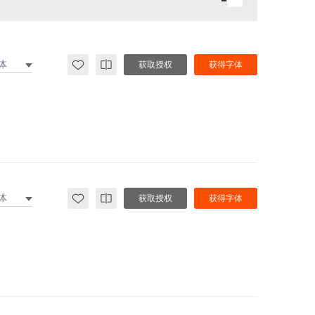
体
获取授权
获得字体
体
获取授权
获得字体