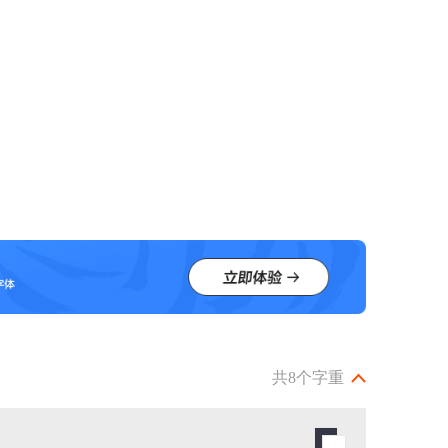
共8个字重