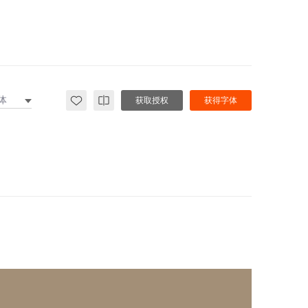
体
获取授权
获得字体