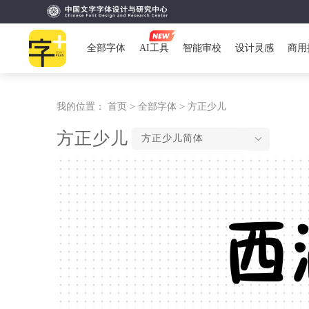
全部字体
AI工具
智能审校
设计灵感
商用
我的位置：
首页 >
全部字体 >
方正少儿
方正少儿
方正少儿简体
西