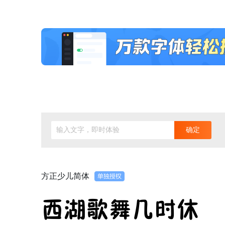
输入文字，即时体验
确定
方正少儿简体
西湖歌舞几时休