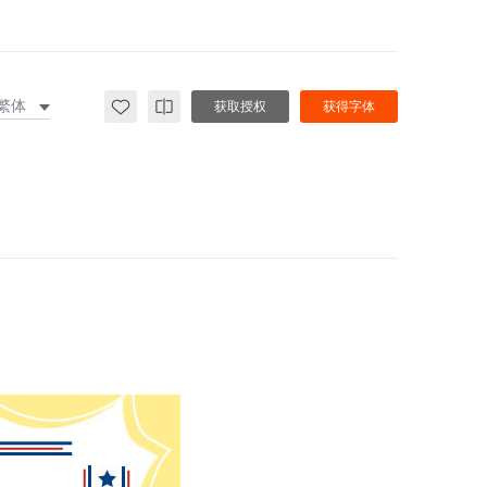
繁体
获取授权
获得字体