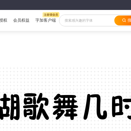
授权
会员权益
字加客户端
湖歌舞几