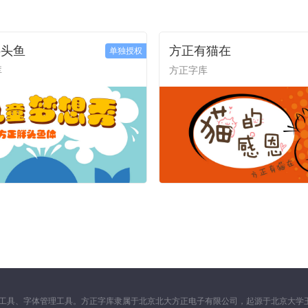
胖头鱼
方正有猫在
单独授权
库
方正字库
工具、字体管理工具。方正字库隶属于北京北大方正电子有限公司，起源于北京大学王