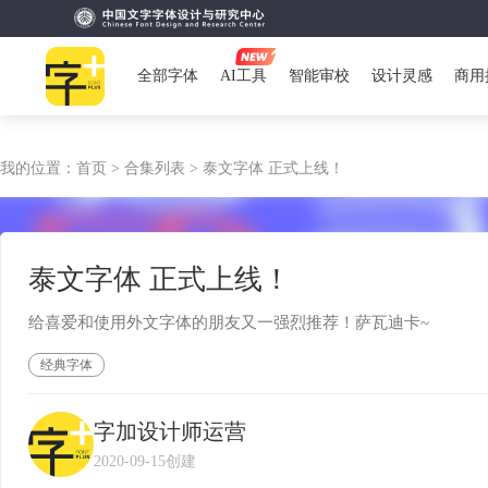
全部字体
AI工具
智能审校
设计灵感
商用
我的位置：
首页 >
合集列表 >
泰文字体 正式上线！
泰文字体 正式上线！
给喜爱和使用外文字体的朋友又一强烈推荐！萨瓦迪卡~
经典字体
字加设计师运营
2020-09-15创建