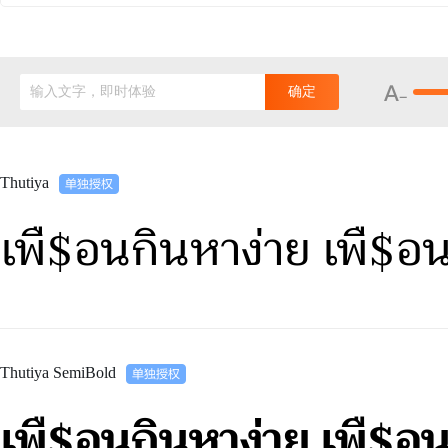
输入文字，即时体验
确定
Thutiya
เพื$อนกินหาง่าย เพื$
Thutiya SemiBold
เพื$อนกินหาง่าย เพื$