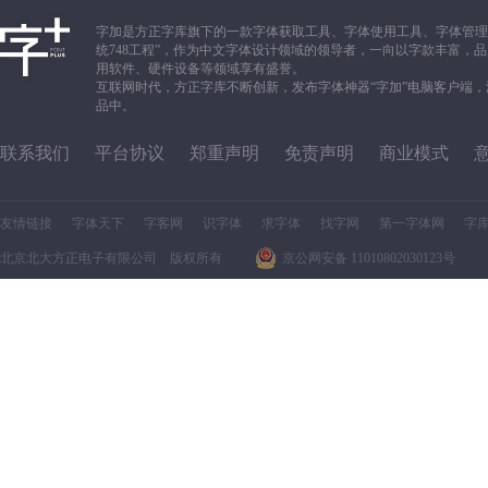
字加是方正字库旗下的一款字体获取工具、字体使用工具、字体管理
统748工程”，作为中文字体设计领域的领导者，一向以字款丰富
用软件、硬件设备等领域享有盛誉。
互联网时代，方正字库不断创新，发布字体神器“字加”电脑客户端
品中。
联系我们
平台协议
郑重声明
免责声明
商业模式
友情链接
字体天下
字客网
识字体
求字体
找字网
第一字体网
字
北京北大方正电子有限公司 版权所有
京公网安备 11010802030123号