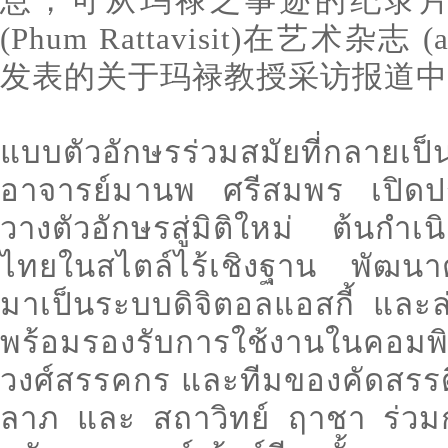
息，可从玛禄之事迹的纪录片
(Phum Rattavisit)在艺术杂志 
发表的关于玛禄教授采访报道中
แบบตัวอักษรร่วมสมัยที่กลายเ
อาจารย์มานพ ศรีสมพร เปิดป
วางตัวอักษรสู่มิติใหม่ ต้นกำ
ไทยในสไตล์ไร้เชิงฐาน พัฒนา
มาเป็นระบบดิจิตอลแอสกี้ และล
พร้อมรองรับการใช้งานในคอมพิ
วงศ์สรรคกร และทีมของคัดสรรดี
ลาภ และ สถาวิทย์ ฤาชา ร่วมกั