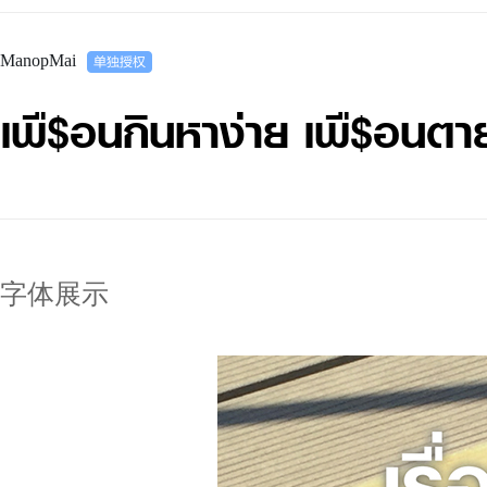
ManopMai
เพื$อนกินหาง่าย เพื$อนต
字体展示