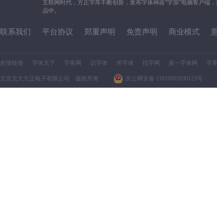
互联网时代，方正字库不断创新，发布字体神器“字加”电脑客户端
品中。
联系我们
平台协议
郑重声明
免责声明
商业模式
友情链接
字体天下
字客网
识字体
求字体
找字网
第一字体网
字
北京北大方正电子有限公司 版权所有
京公网安备 11010802030123号