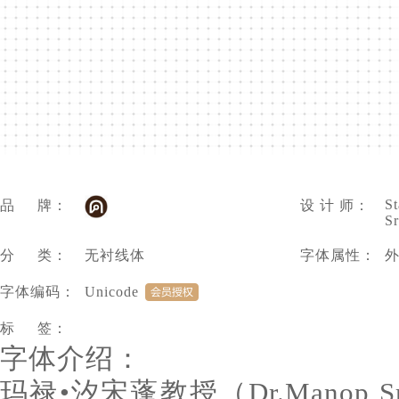
S
品 牌：
设 计 师：
S
分 类：
无衬线体
字体属性：
字体编码：
Unicode
标 签：
字体介绍：
玛禄•汐宋蓬教授（Dr.Manop S