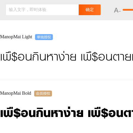
输入文字，即时体验
确定
ManopMai Light
เพื$อนกินหาง่าย เพื$อนตา
ManopMai Bold
เพื$อนกินหาง่าย เพื$อน