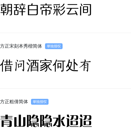
朝辞白帝彩云间
方正宋刻本秀楷简体
借问酒家何处有
方正粗倩简体
青山隐隐水迢迢