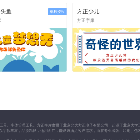
胖头鱼
方正少儿
单独授权
库
方正字库
工具、字体管理工具。方正字库隶属于北京北大方正电子有限公司，起源于北京大学王
一向以字款丰富，品质精良，适用面广，能迅速满足客户需求，而在专业出版、印刷、包