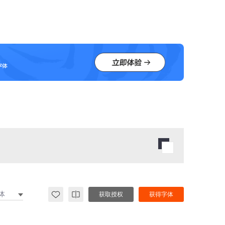
体
获取授权
获得字体