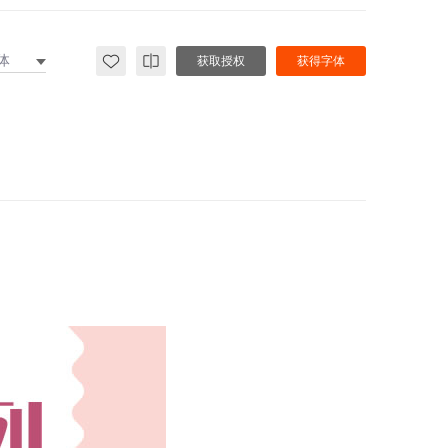
体
获取授权
获得字体