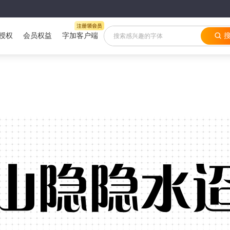
授权
会员权益
字加客户端
山隐隐水