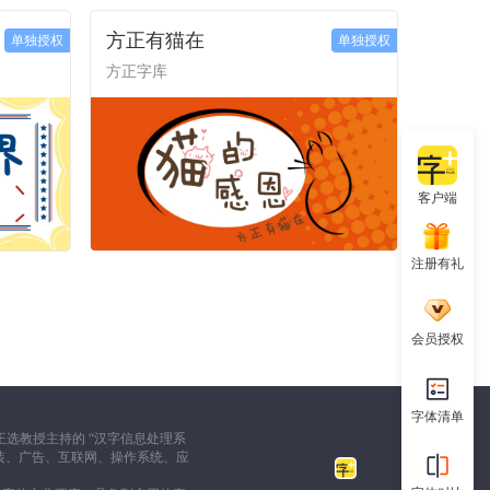
方正有猫在
单独授权
单独授权
方正字库
客户端
注册有礼
会员授权
字体清单
选教授主持的 “汉字信息处理系
装、广告、互联网、操作系统、应