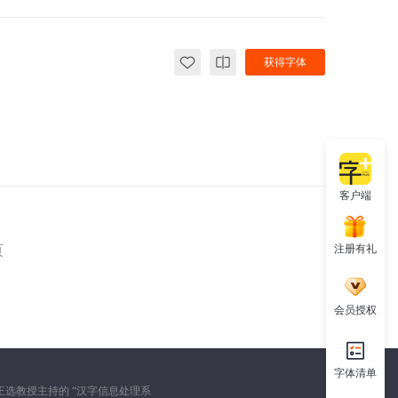
获得字体
客户端
页
注册有礼
会员授权
字体清单
选教授主持的 “汉字信息处理系