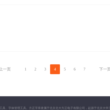
上一页
1
2
3
4
5
6
7
下一
工具、字体管理工具。方正字库隶属于北京北大方正电子有限公司，起源于北京大学王