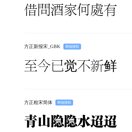
借问酒家何处有
方正新报宋_GBK
至今已觉不新鲜
方正粗宋简体
青山隐隐水迢迢