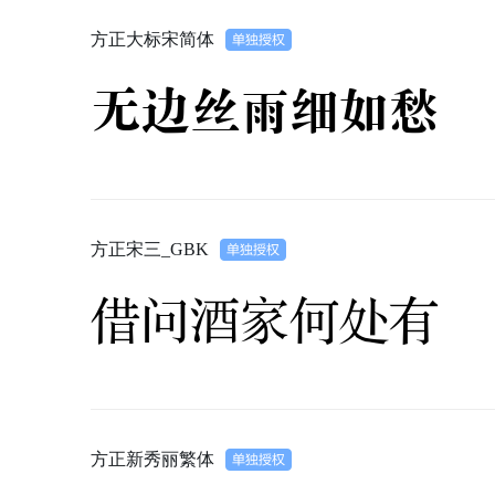
方正大标宋简体
无边丝雨细如愁
方正宋三_GBK
借问酒家何处有
方正新秀丽繁体