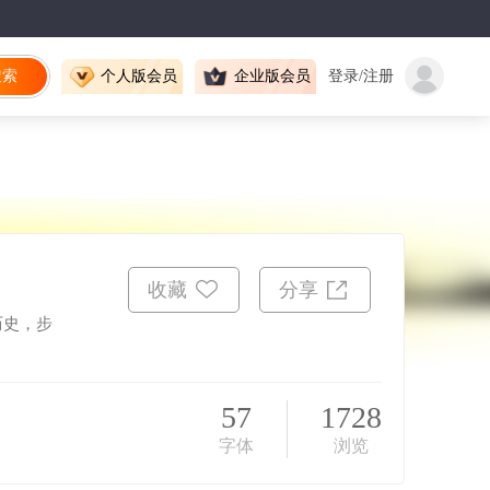
搜索
个人版会员
企业版会员
登录/注册
收藏
分享
历史，步
57
1728
字体
浏览