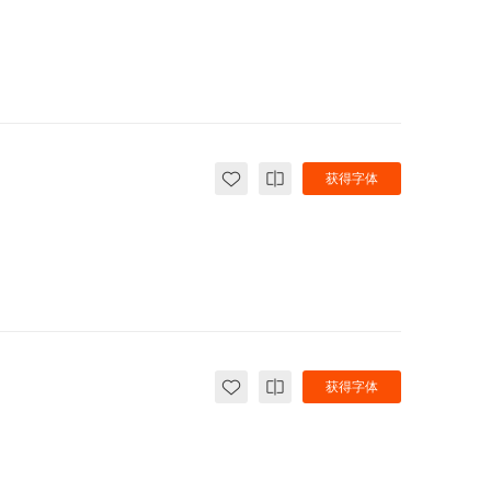
获得字体
获得字体