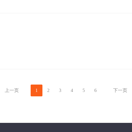
上一页
1
2
3
4
5
6
下一页