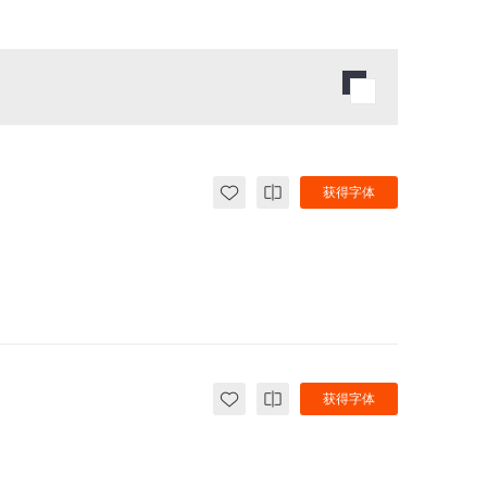
获得字体
获得字体