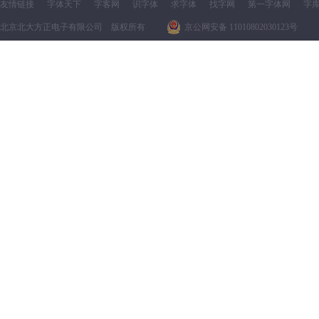
友情链接
字体天下
字客网
识字体
求字体
找字网
第一字体网
字
北京北大方正电子有限公司 版权所有
京公网安备 11010802030123号