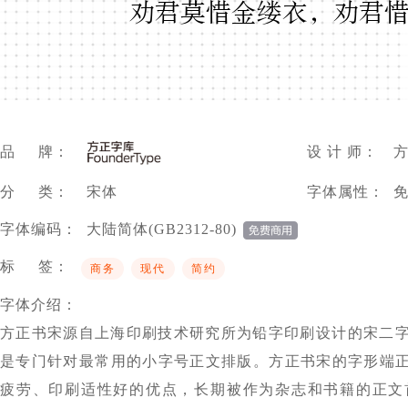
劝君莫惜金缕衣，劝君
品 牌：
设 计 师：
分 类：
宋体
字体属性：
字体编码：
大陆简体(GB2312-80)
标 签：
商务
现代
简约
字体介绍：
方正书宋源自上海印刷技术研究所为铅字印刷设计的宋二字
是专门针对最常用的小字号正文排版。方正书宋的字形端
疲劳、印刷适性好的优点，长期被作为杂志和书籍的正文