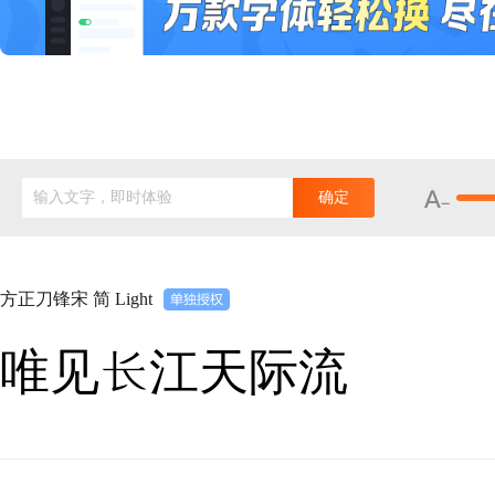
输入文字，即时体验
确定
方正刀锋宋 简 Light
唯见长江天际流