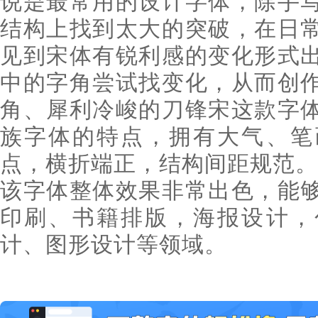
说是最常用的设计字体，除手
结构上找到太大的突破，在日
见到宋体有锐利感的变化形式
中的字角尝试找变化，从而创
角、犀利冷峻的刀锋宋这款字
族字体的特点，拥有大气、笔
点，横折端正，结构间距规范。
该字体整体效果非常出色，能
印刷、书籍排版，海报设计，
计、图形设计等领域。