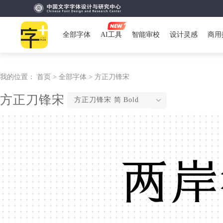
全部字体
AI工具
智能审校
设计灵感
商用
我的位置：
首页 >
全部字体 >
方正刀锋宋
方正刀锋宋
方正刀锋宋 简 Bold
两岸