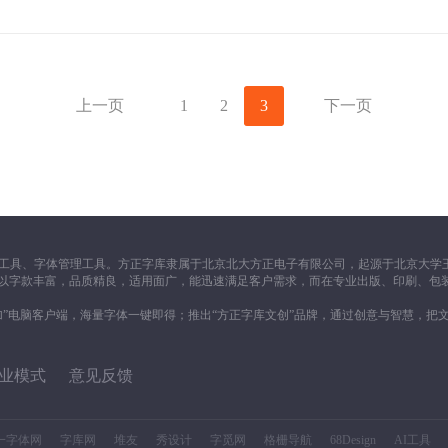
上一页
1
2
3
下一页
工具、字体管理工具。方正字库隶属于北京北大方正电子有限公司，起源于北京大学王
一向以字款丰富，品质精良，适用面广，能迅速满足客户需求，而在专业出版、印刷、包
加”电脑客户端，海量字体一键即得；推出“方正字库文创”品牌，通过创意与智慧，把
业模式
意见反馈
一字体网
字库网
堆友
秀设计
字觅网
格栅导航
68Design
AI工具