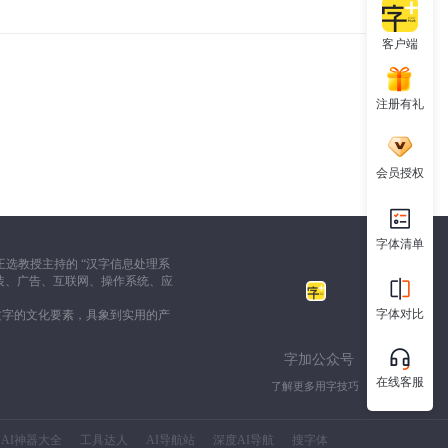
客户端
注册有礼
会员授权
字体清单
选教授主持的 “汉字信息处理系
装、广告、互联网、操作系统、应
字体对比
文字的文化要素，具象到实用的产
字加公众号
在线客服
了解更多用字技巧
AI神器大全
工具达人
AI导航站
深度AI导航
搜字体