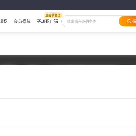
授权
会员权益
字加客户端