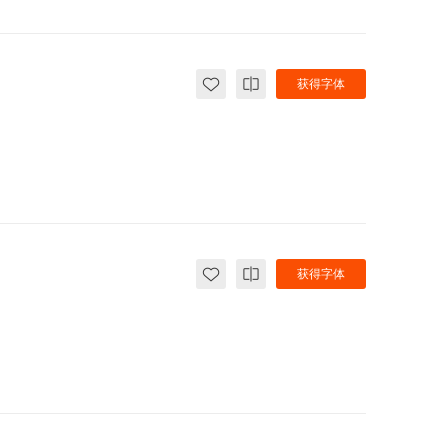
获得字体
获得字体