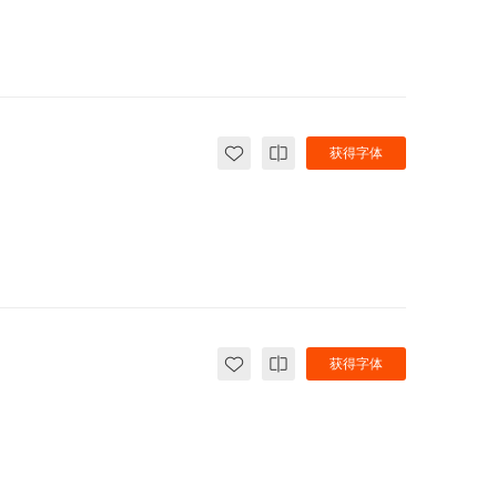
获得字体
获得字体