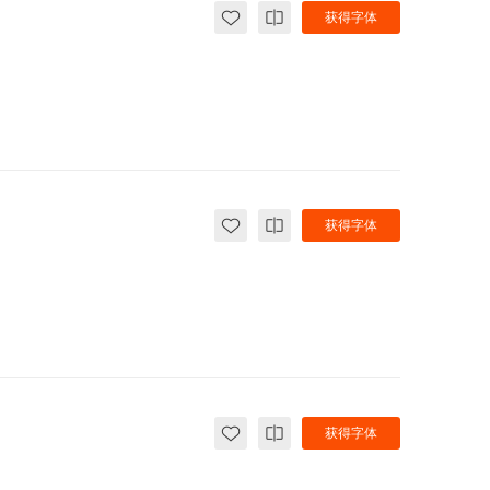
获得字体
获得字体
获得字体