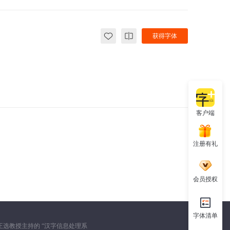
获得字体
客户端
注册有礼
会员授权
字体清单
选教授主持的 “汉字信息处理系