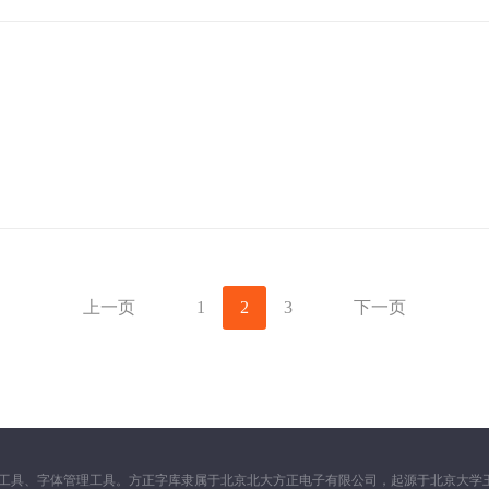
上一页
1
2
3
下一页
工具、字体管理工具。方正字库隶属于北京北大方正电子有限公司，起源于北京大学王