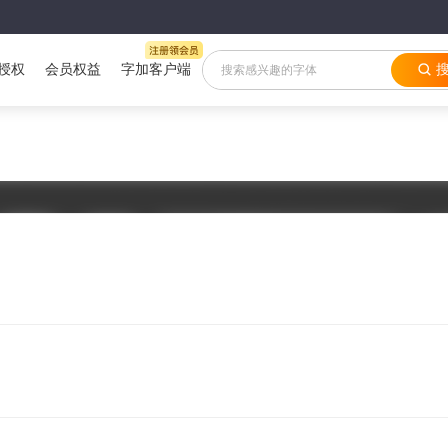
授权
会员权益
字加客户端