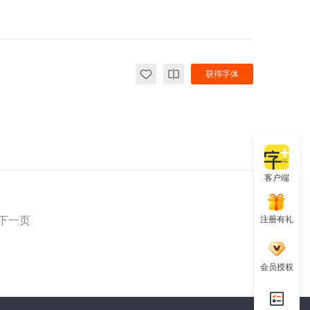
获得字体
客户端
下一页
注册有礼
会员授权