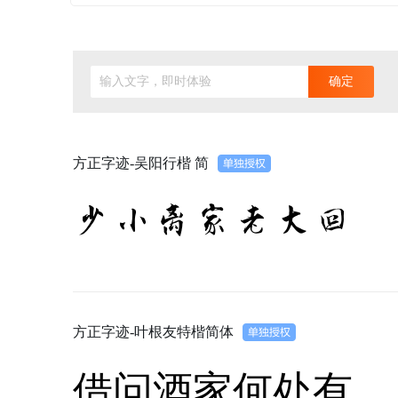
输入文字，即时体验
确定
方正字迹-吴阳行楷 简
少小离家老大回
方正字迹-叶根友特楷简体
借问酒家何处有