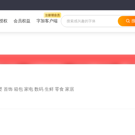
授权
会员权益
字加客户端
婴 首饰 箱包 家电 数码 生鲜 零食 家居