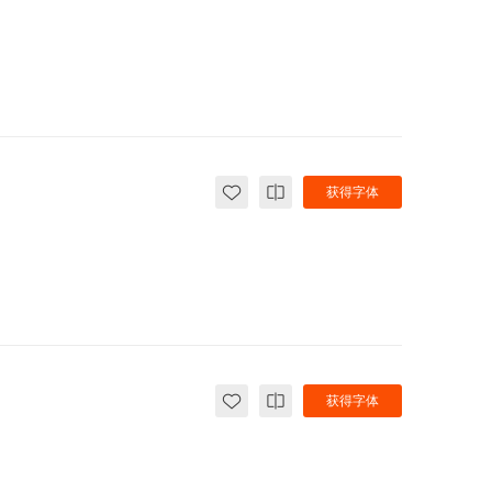
获得字体
获得字体