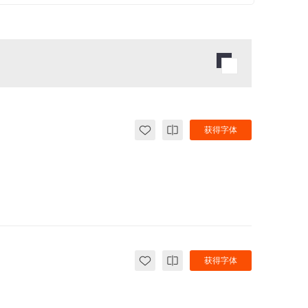
获得字体
获得字体