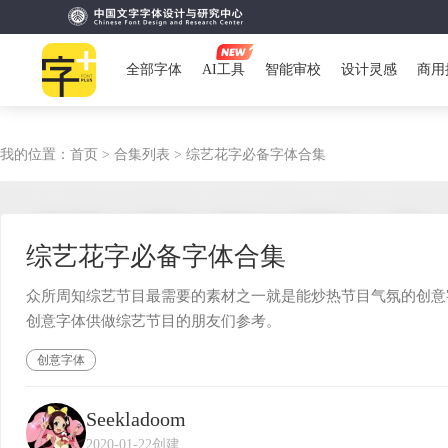
全部字体
AI工具
智能审校
设计灵感
商用
我的位置：
首页 >
合集列表 >
综艺花字必备字体合集
综艺花字必备字体合集
众所周知综艺节目最需要的素材之一就是能炒热节目气氛的创意
创意字体供做综艺节目的朋友们参考。
创意字体
Seekladoom
2020-01-22创建