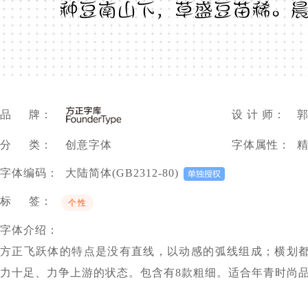
种豆南山下，草盛豆苗稀。
品 牌：
设 计 师：
分 类：
创意字体
字体属性：
字体编码：
大陆简体(GB2312-80)
标 签：
个性
字体介绍：
方正飞跃体的特点是没有直线，以动感的弧线组成；横划
力十足、力争上游的状态。包含有8款粗细。适合年青时尚