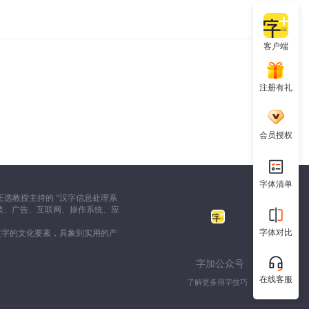
客户端
注册有礼
会员授权
字体清单
选教授主持的 “汉字信息处理系
装、广告、互联网、操作系统、应
字体对比
文字的文化要素，具象到实用的产
字加公众号
在线客服
了解更多用字技巧