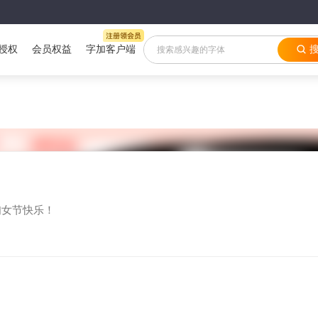
授权
会员权益
字加客户端
妇女节快乐！