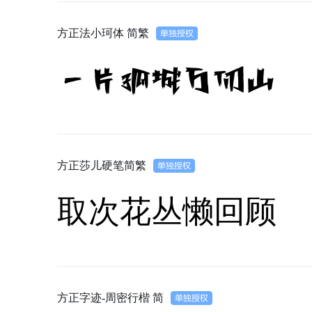
方正法小珂体 简繁
一片孤城万仞山
方正莎儿硬笔简繁
取次花丛懒回顾
方正字迹-周密行楷 简