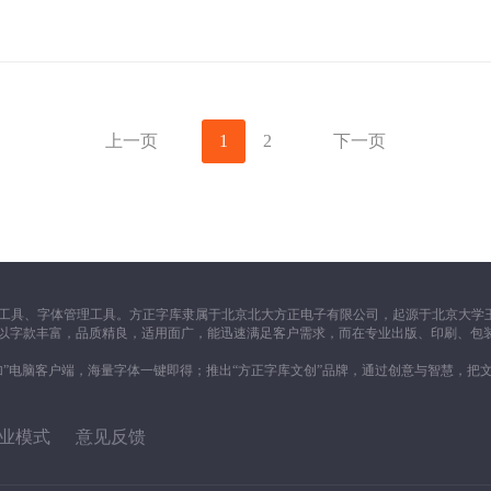
上一页
1
2
下一页
工具、字体管理工具。方正字库隶属于北京北大方正电子有限公司，起源于北京大学王
一向以字款丰富，品质精良，适用面广，能迅速满足客户需求，而在专业出版、印刷、包
加”电脑客户端，海量字体一键即得；推出“方正字库文创”品牌，通过创意与智慧，把
业模式
意见反馈