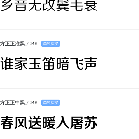
乡音无改鬓毛衰
方正正准黑_GBK
谁家玉笛暗飞声
方正正中黑_GBK
春风送暖入屠苏