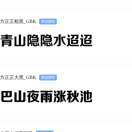
方正正粗黑_GBK
青山隐隐水迢迢
方正正大黑_GBK
巴山夜雨涨秋池