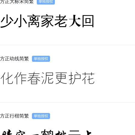
方正大标宋简繁
少小离家老大回
方正幼线简繁
化作春泥更护花
方正行楷简繁