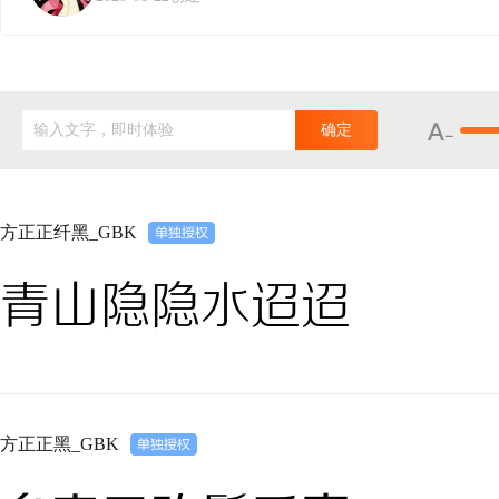
输入文字，即时体验
确定
方正正纤黑_GBK
青山隐隐水迢迢
方正正黑_GBK