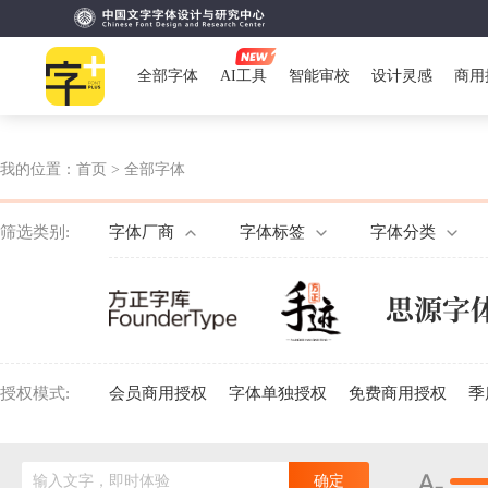
全部字体
AI工具
智能审校
设计灵感
商用
我的位置：
首页
>
全部字体
筛选类别:
字体厂商
字体标签
字体分类
授权模式:
会员商用授权
字体单独授权
免费商用授权
季
输入文字，即时体验
确定