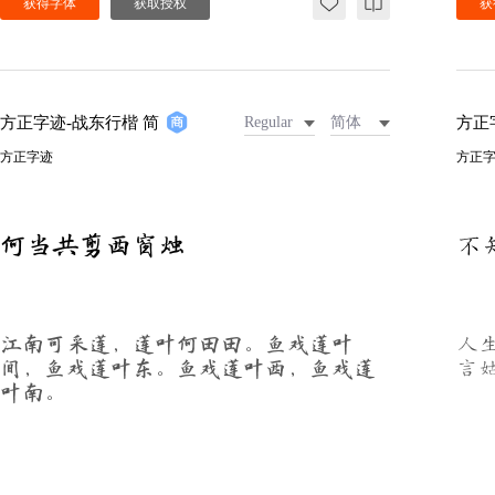
获得字体
获取授权
获
方正字迹-战东行楷 简
Regular
简体
方正
方正字迹
方正
何当共剪西窗烛
不
江南可采莲，莲叶何田田。鱼戏莲叶
人
间，鱼戏莲叶东。鱼戏莲叶西，鱼戏莲
言
叶南。