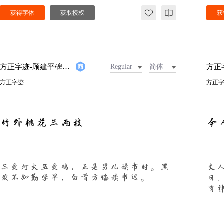
获得字体
获取授权
获
方正字迹-顾建平碑派体 简
Regular
简体
方正
方正字迹
方正
竹外桃花三两枝
今
三更灯火五更鸡，正是男儿读书时。黑
丈
发不知勤学早，白首方悔读书迟。
日
有