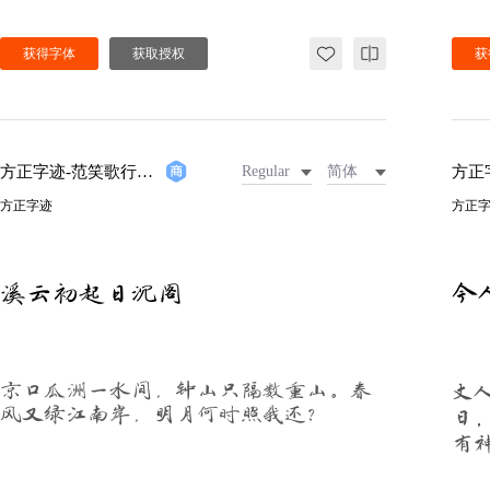
获得字体
获取授权
获
方正字迹-范笑歌行书 简
Regular
简体
方正字迹
方正
今
溪云初起日沉阁
京口瓜洲一水间，钟山只隔数重山。春
丈
风又绿江南岸，明月何时照我还？
日
有