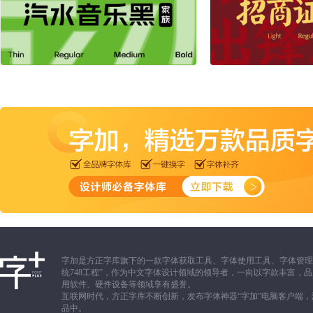
字加是方正字库旗下的一款字体获取工具、字体使用工具、字体管理
统748工程”，作为中文字体设计领域的领导者，一向以字款丰富
用软件、硬件设备等领域享有盛誉。
互联网时代，方正字库不断创新，发布字体神器“字加”电脑客户端
品中。