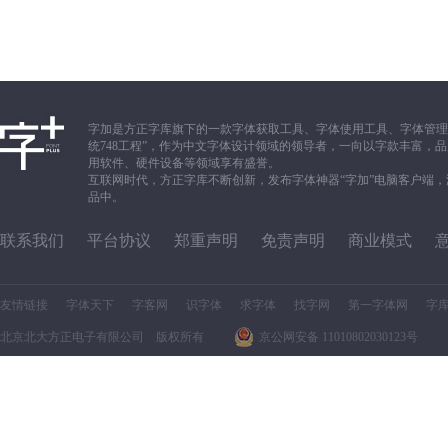
字加是方正字库旗下的一款字体获取工具、字体使用工具、字体管理
统748工程”，作为中文字体设计领域的领导者，一向以字款丰富
用软件、硬件设备等领域享有盛誉。
互联网时代，方正字库不断创新，发布字体神器“字加”电脑客户端
品中。
联系我们
平台协议
郑重声明
免责声明
商业模式
友情链接
字体天下
字客网
识字体
求字体
找字网
第一字体网
字
北京北大方正电子有限公司 版权所有
京公网安备 11010802030123号