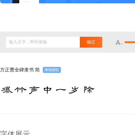
输入文字，即时体验
确定
方正曹全碑隶书 简
爆竹声中一岁除
字体展示