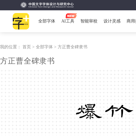
全部字体
AI工具
智能审校
设计灵感
商用
我的位置：
首页 >
全部字体 >
方正曹全碑隶书
方正曹全碑隶书
爆竹