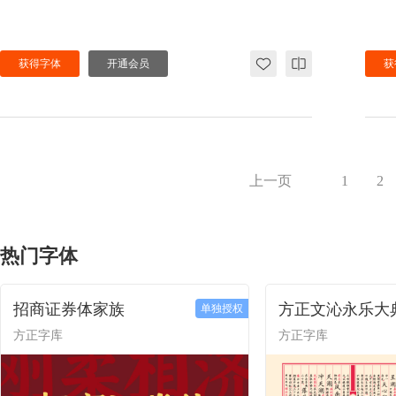
获得字体
开通会员
获
上一页
1
2
热门字体
招商证券体家族
方正文沁永乐大
单独授权
方正字库
方正字库