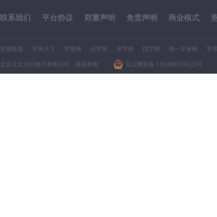
联系我们
平台协议
郑重声明
免责声明
商业模式
友情链接
字体天下
字客网
识字体
求字体
找字网
第一字体网
字
北京北大方正电子有限公司 版权所有
京公网安备 11010802030123号