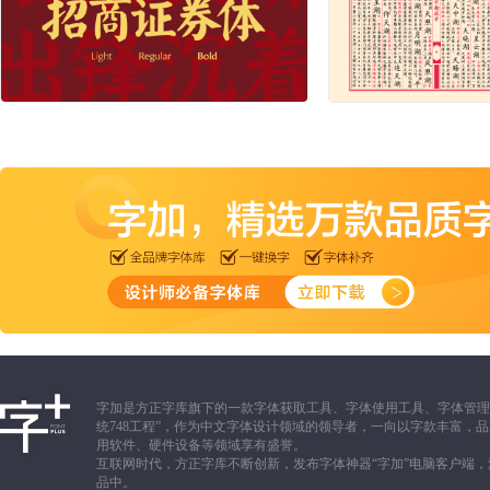
字加是方正字库旗下的一款字体获取工具、字体使用工具、字体管理
统748工程”，作为中文字体设计领域的领导者，一向以字款丰富
用软件、硬件设备等领域享有盛誉。
互联网时代，方正字库不断创新，发布字体神器“字加”电脑客户端
品中。