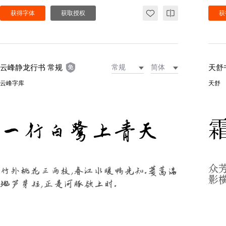
获得字体
获取授权
获
云峰静龙行书 常规
常规
简体
天舒
云峰字库
天舒
一行白鹭上青天
众
竹外桃花三两枝，春江水暖鸭先知。蒌蒿满
影
地芦芽短，正是河豚欲上时。