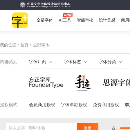
全部字体
AI工具
智能审校
设计灵感
商用
我的位置：
首页
>
全部字体
筛选类别:
字体厂商
字体标签
字体分类
授权模式:
会员商用授权
字体单独授权
免费商用授权
季
输入文字，即时体验
确定