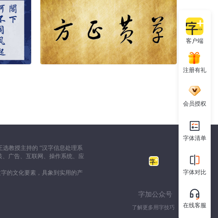
客户端
注册有礼
会员授权
字体清单
选教授主持的 “汉字信息处理系
装、广告、互联网、操作系统、应
字体对比
文字的文化要素，具象到实用的产
字加公众号
在线客服
了解更多用字技巧