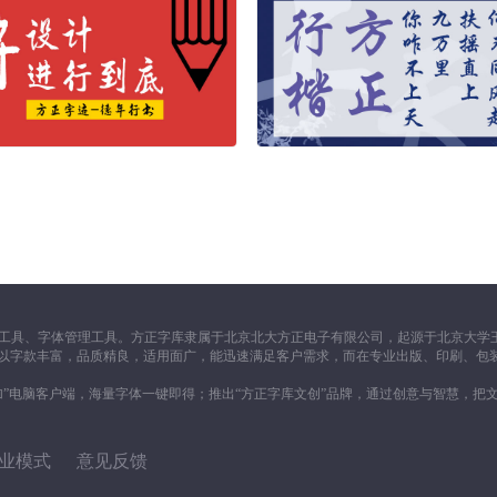
工具、字体管理工具。方正字库隶属于北京北大方正电子有限公司，起源于北京大学王
一向以字款丰富，品质精良，适用面广，能迅速满足客户需求，而在专业出版、印刷、包
加”电脑客户端，海量字体一键即得；推出“方正字库文创”品牌，通过创意与智慧，把
业模式
意见反馈