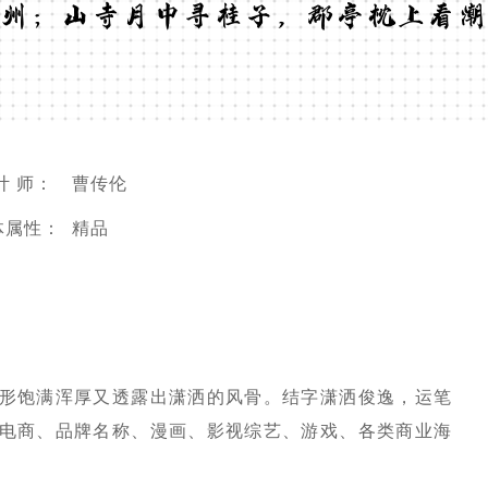
州；山寺月中寻桂子，郡亭枕上看潮
计 师：
曹传伦
体属性：
精品
形饱满浑厚又透露出潇洒的风骨。结字潇洒俊逸，运笔
电商、品牌名称、漫画、影视综艺、游戏、各类商业海