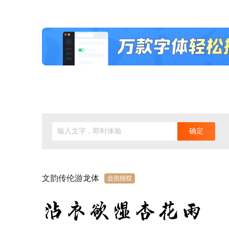
输入文字，即时体验
确定
文韵传伦游龙体
沾衣欲湿杏花雨