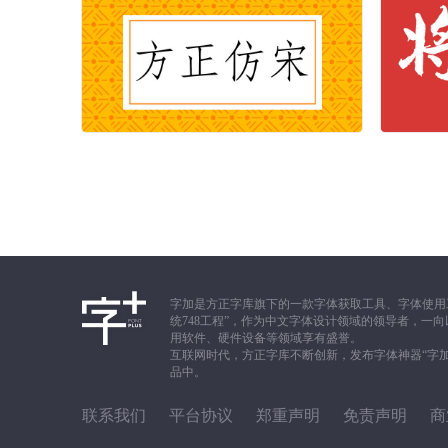
字加是方正字库旗下的一款字体获取工具、字体使用
统748工程”，作为中文字体设计领域的领导者，
用软件、硬件设备等领域享有盛誉。
互联网时代，方正字库不断创新，发布字体神器“字
品中。
联系我们
平台协议
郑重声明
免责声明
商