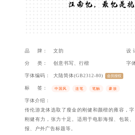
江南忆，最忆是杭
品 牌：
文韵
设 
分 类：
创意书写、行楷
字
字体编码：
大陆简体(GB2312-80)
标 签：
中国风
连笔
笔触
豪放
字体介绍：
传伦游龙体选取了瘦金的刚健和颜楷的雍容，字
刚健有力，张力十足。适用于电影海报、包装、
报、户外广告标题等。