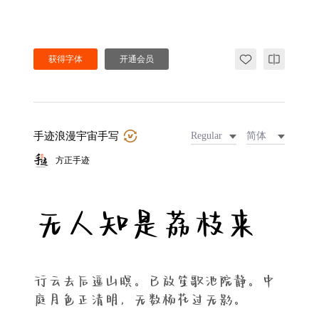
获得字体
开通会员
手迹浪漫宇宙手写
Regular
简体
方正手迹
无人知是荔枝来
行云去后遥山暝。已放笙歌池院静。中
庭月色正清明，无数杨花过无影。