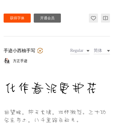
获得字体
开通会员
手迹小西柚手写
Regular
简体
方正手迹
化作春泥更护花
抬望眼，仰天长啸，壮怀激烈。三十功
名尘与土，八千里路云和月。