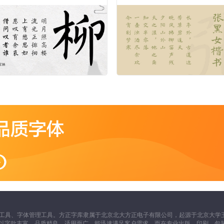
工具、字体管理工具。方正字库隶属于北京北大方正电子有限公司，起源于北京大学王
一向以字款丰富，品质精良，适用面广，能迅速满足客户需求，而在专业出版、印刷、包