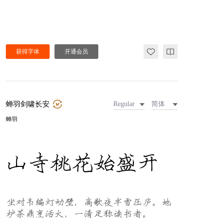
获得字体
开通会员
蝉羽剑啸长安
Regular
简体
蝉羽
山寺桃花始盛开
坐对韦编灯动壁，高歌夜半雪压庐。地
炉茶鼎烹活火，一清足称读书者。