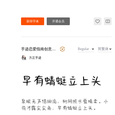
获得字体
开通会员
手迹恋爱指南创意手写
Regular
简繁体
方正手迹
早有蜻蜓立上头
泉眼无声惜细流，树阴照水爱晴柔。小
荷才露尖尖角，早有蜻蜓立上头。