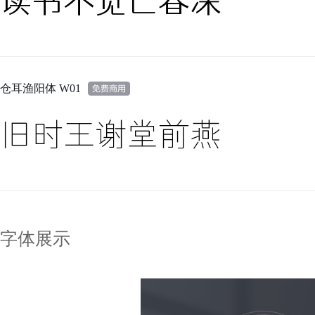
读书不觉已春深
仓耳渔阳体 W01
旧时王谢堂前燕
字体展示