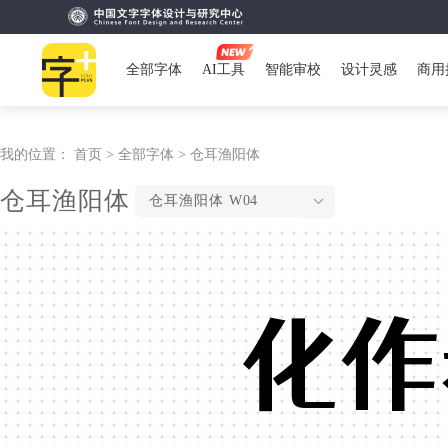
全部字体
AI工具
智能审校
设计灵感
商用
我的位置：
首页 >
全部字体 >
仓耳渔阳体
仓耳渔阳体
仓耳渔阳体 W04
化作