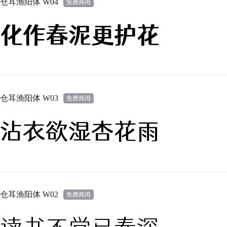
仓耳渔阳体 W04
化作春泥更护花
仓耳渔阳体 W03
沾衣欲湿杏花雨
仓耳渔阳体 W02