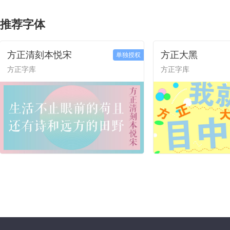
推荐字体
方正清刻本悦宋
方正大黑
单独授权
方正字库
方正字库