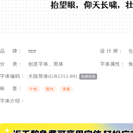
抬望眼，仰天长啸，
品 牌：
设 计 师：
分 类：
创意字体、黑体
字体属性：
字体编码：
大陆简体(GB2312-80)
标 签：
个性
现代
清新
字体介绍：