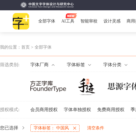
全部字体
AI工具
智能审校
设计灵感
商用
我的位置：
首页
>
全部字体
筛选类别:
字体厂商
字体标签
字体分类
授权模式:
会员商用授权
字体单独授权
免费商用授权
季
您已选择
字体标签： 中国风
清空条件