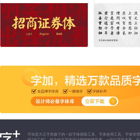
字加是方正字库旗下的一款字体获取工具、字体使用工具、字体管理
统748工程”，作为中文字体设计领域的领导者，一向以字款丰富