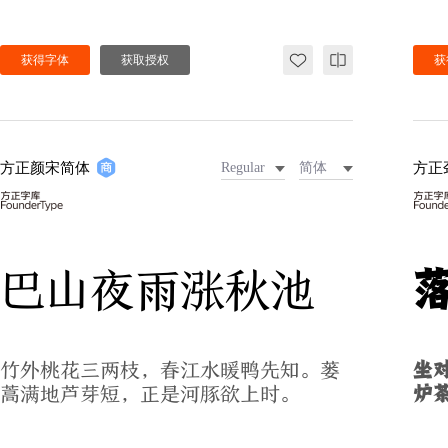
获得字体
获取授权
获
方正颜宋简体
Regular
简体
方正
巴山夜雨涨秋池
竹外桃花三两枝，春江水暖鸭先知。蒌
坐
蒿满地芦芽短，正是河豚欲上时。
炉