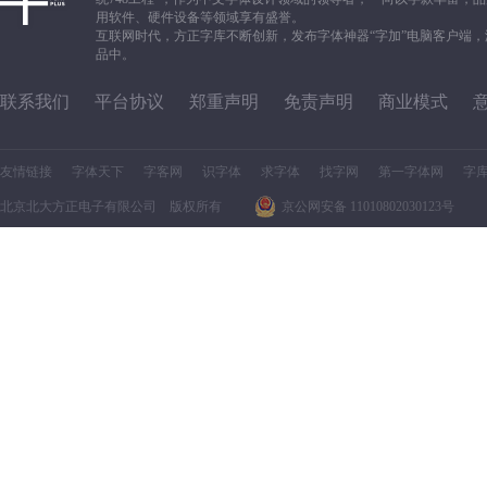
用软件、硬件设备等领域享有盛誉。
互联网时代，方正字库不断创新，发布字体神器“字加”电脑客户端
品中。
联系我们
平台协议
郑重声明
免责声明
商业模式
友情链接
字体天下
字客网
识字体
求字体
找字网
第一字体网
字
北京北大方正电子有限公司 版权所有
京公网安备 11010802030123号