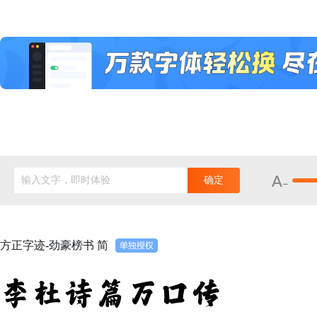
输入文字，即时体验
确定
方正字迹-劲豪榜书 简
李杜诗篇万口传