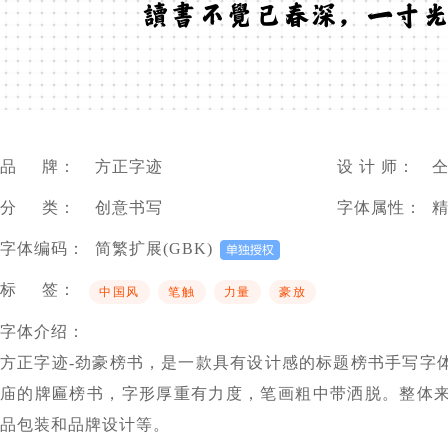
讀書不覺已春深，一寸
品 牌：
方正字迹
设 计 师：
分 类：
创意书写
字体属性：
字体编码：
简繁扩展(GBK)
标 签：
中国风
笔触
力量
豪放
字体介绍：
方正字迹-劲豪榜书，是一款具有设计感的标题榜书手写字
庙的牌匾榜书，字形厚重有力度，笔画粗中带洒脱。整体
品包装和品牌设计等。