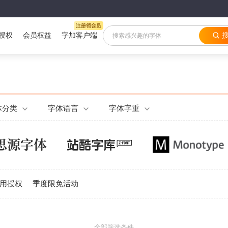
授权
会员权益
字加客户端
体分类
字体语言
字体字重
用授权
季度限免活动
全部筛选条件