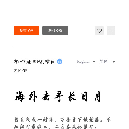
获得字体
获取授权
方正字迹-国风行楷 简
Regular
简体
方正字迹
海外去寻长日月
碧玉妆成一树高，万条垂下绿丝绦。不
知细叶谁裁出，二月春风似剪刀。