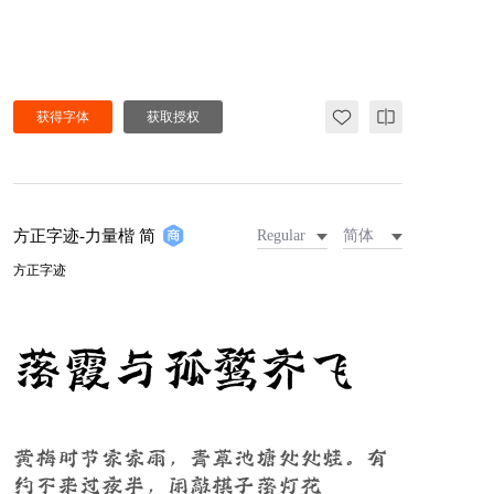
获得字体
获取授权
方正字迹-力量楷 简
Regular
简体
方正字迹
落霞与孤鹜齐飞
黄梅时节家家雨，青草池塘处处蛙。有
约不来过夜半，闲敲棋子落灯花