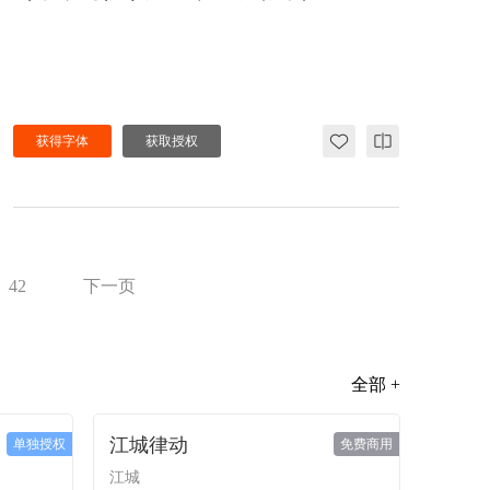
获得字体
获取授权
42
下一页
全部 +
江城律动
单独授权
免费商用
江城