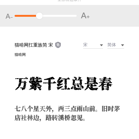
猫啃网扛重族简 宋
宋
简体
猫啃网
万紫千红总是春
七八个星天外，两三点雨山前。旧时茅
店社林边，路转溪桥忽见。