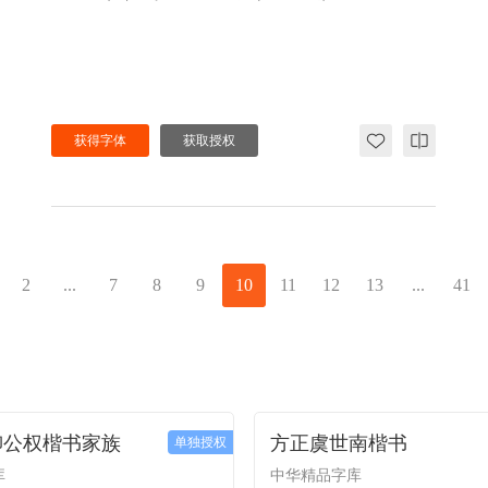
获得字体
获取授权
2
...
7
8
9
10
11
12
13
...
41
柳公权楷书家族
方正虞世南楷书
单独授权
库
中华精品字库