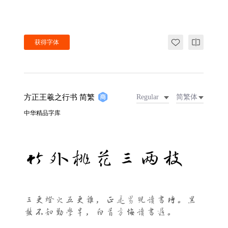
获得字体
方正王羲之行书 简繁
Regular
简繁体
中华精品字库
竹外桃花三两枝
三更燈火五更雞，正是男兒讀書時。黑
髮不知勤學早，白首方悔讀書遲。