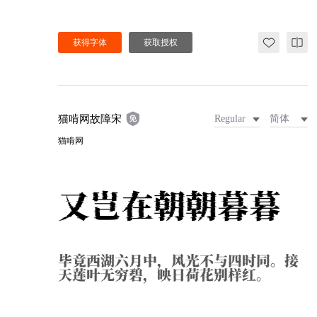
获得字体
获取授权
猫啃网故障宋
Regular
简体
猫啃网
又岂在朝朝暮暮
毕竟西湖六月中，风光不与四时同。接
天莲叶无穷碧，映日荷花别样红。