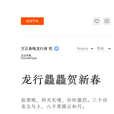
获得字体
方正春晚龙行体 简
Regular
简体
龙行龘龘贺新春
抬望眼，仰天长啸，壮怀激烈。三十功
名尘与土，八千里路云和月。