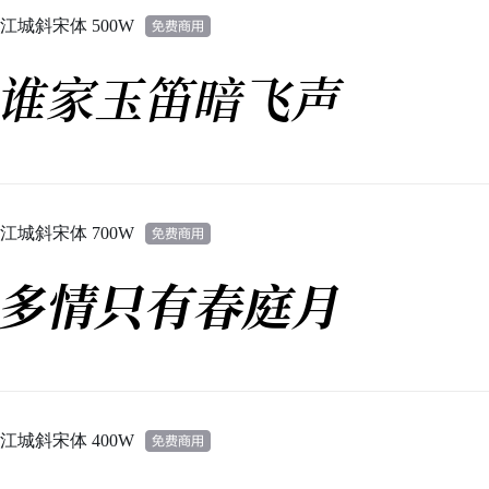
江城斜宋体 500W
谁家玉笛暗飞声
江城斜宋体 700W
多情只有春庭月
江城斜宋体 400W