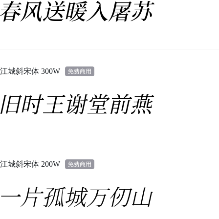
春风送暖入屠苏
江城斜宋体 300W
旧时王谢堂前燕
江城斜宋体 200W
一片孤城万仞山