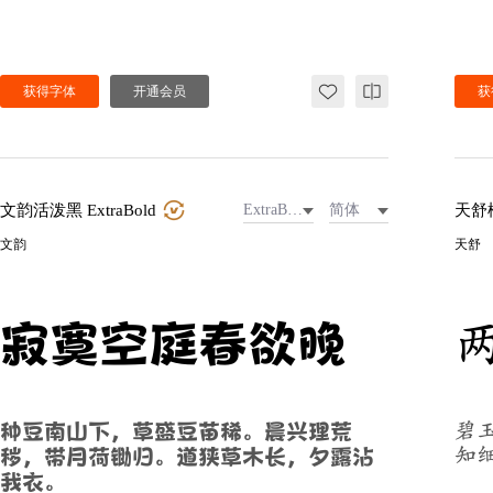
获得字体
开通会员
获
文韵活泼黑 ExtraBold
ExtraBold
简体
天舒
文韵
天舒
寂寞空庭春欲晚
种豆南山下，草盛豆苗稀。晨兴理荒
碧
知
秽，带月荷锄归。道狭草木长，夕露沾
我衣。