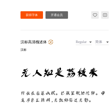
获得字体
开通会员
汉标高清槐述体
Regular
简体
汉标
无人知是荔枝来
行云去后遥山暝。已放笙歌池院静。中
庭月色正清明，无数杨花过无影。