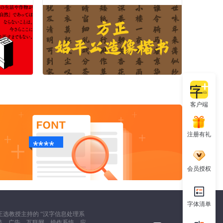
客户端
注册有礼
会员授权
字体清单
选教授主持的 “汉字信息处理系
装、广告、互联网、操作系统、应