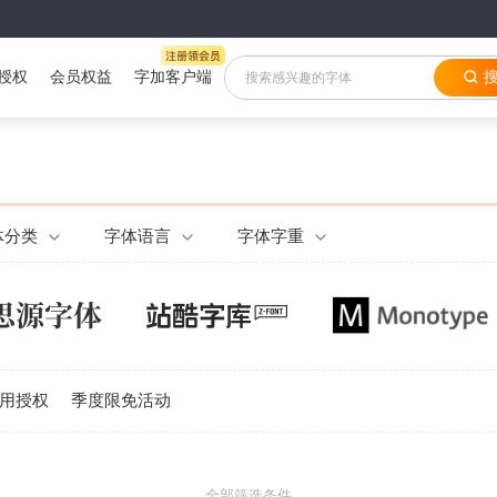
授权
会员权益
字加客户端
体分类
字体语言
字体字重
用授权
季度限免活动
全部筛选条件