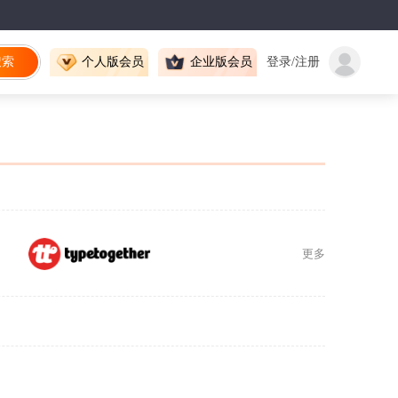
搜索
个人版会员
企业版会员
登录/注册
更多