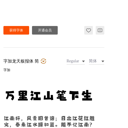
获得字体
开通会员
字加龙天板报体 简
Regular
简体
字加
万里江山笔下生
江南好，风景旧曾谙；日出江花红胜
火，春来江水绿如蓝。能不忆江南？