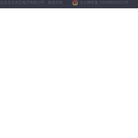
北京北大方正电子有限公司 版权所有
京公网安备 11010802030123号