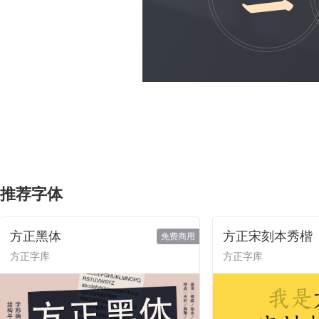
推荐字体
方正黑体
方正宋刻本秀楷
免费商用
方正字库
方正字库