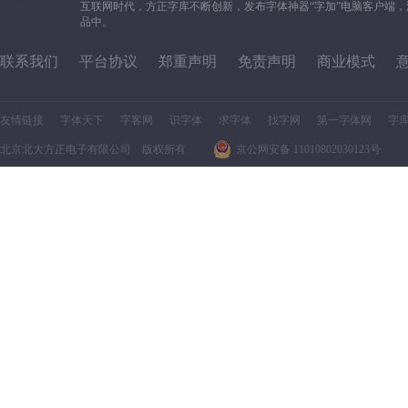
互联网时代，方正字库不断创新，发布字体神器“字加”电脑客户端
品中。
联系我们
平台协议
郑重声明
免责声明
商业模式
友情链接
字体天下
字客网
识字体
求字体
找字网
第一字体网
字
北京北大方正电子有限公司 版权所有
京公网安备 11010802030123号