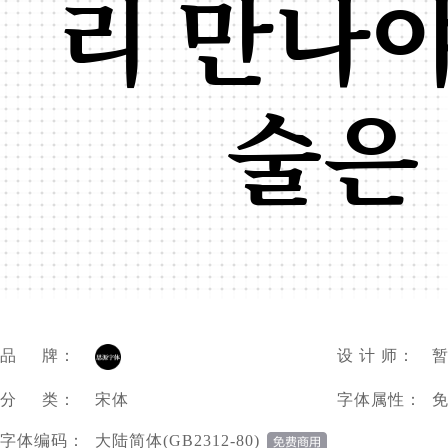
리 만나야
술은
品 牌：
设 计 师：
分 类：
宋体
字体属性：
字体编码：
大陆简体(GB2312-80)