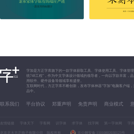
字加是方正字库旗下的一款字体获取工具、字体使用工具、字体管理
统748工程”，作为中文字体设计领域的领导者，一向以字款丰富
用软件、硬件设备等领域享有盛誉。
互联网时代，方正字库不断创新，发布字体神器“字加”电脑客户端
品中。
联系我们
平台协议
郑重声明
免责声明
商业模式
友情链接
字体天下
字客网
识字体
求字体
找字网
第一字体网
字
北京北大方正电子有限公司 版权所有
京公网安备 11010802030123号