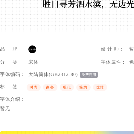
胜日寻芳泗水滨，无边
品 牌：
设 计 师：
分 类：
宋体
字体属性：
字体编码：
大陆简体(GB2312-80)
标 签：
时尚
商务
现代
简约
优雅
字体介绍：
暂无