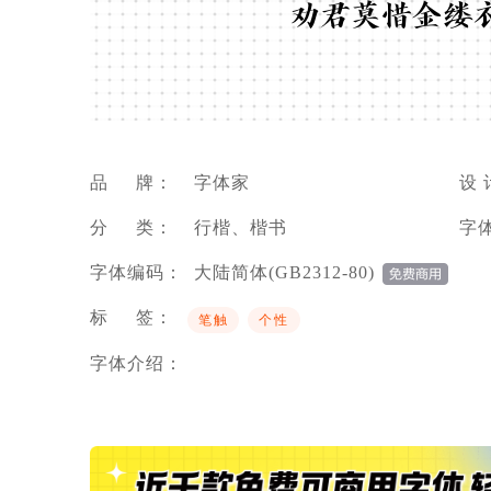
劝君莫惜金缕衣
品 牌：
字体家
设 
分 类：
行楷、楷书
字
字体编码：
大陆简体(GB2312-80)
标 签：
笔触
个性
字体介绍：