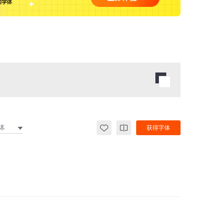
体
获得字体