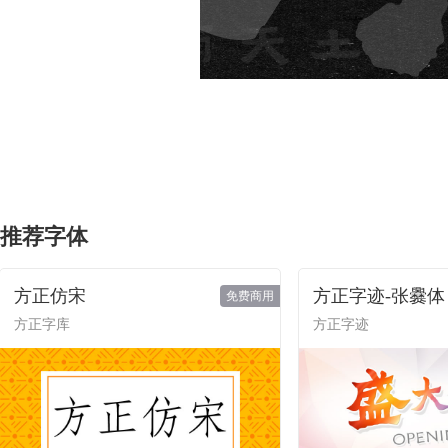
推荐字体
方正仿宋
方正字迹-张爨体
免费商用
方正字库
方正字迹