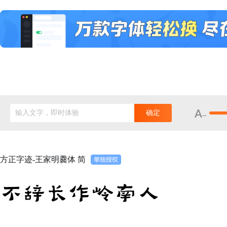
输入文字，即时体验
确定
方正字迹-王家明爨体 简
不辞长作岭南人