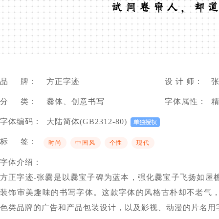
试问卷帘人，却
品 牌：
方正字迹
设 计 师：
分 类：
爨体、创意书写
字体属性：
字体编码：
大陆简体(GB2312-80)
标 签：
时尚
中国风
个性
现代
字体介绍：
方正字迹-张爨是以爨宝子碑为蓝本，强化爨宝子飞扬如屋
装饰审美趣味的书写字体。这款字体的风格古朴却不老气
色类品牌的广告和产品包装设计，以及影视、动漫的片名用