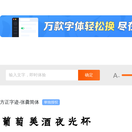
输入文字，即时体验
确定
方正字迹-张爨简体
葡萄美酒夜光杯