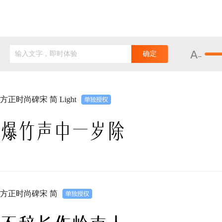
输入文字，即时体验
确定
方正时尚碑宋 简 Light
爆竹声中一岁除
方正时尚碑宋 简