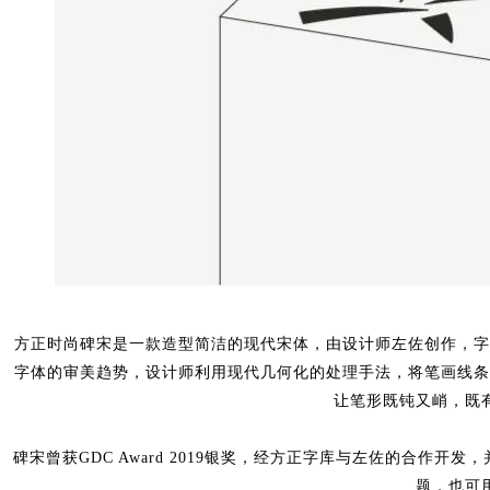
方正时尚碑宋是一款造型简洁的现代宋体，由设计师左佐创作，字
字体的审美趋势，设计师利用现代几何化的处理手法，将笔画线条
让笔形既钝又峭，既
碑宋曾获GDC Award 2019银奖，经方正字库与左佐的合作开发，并被打造成包
题，也可