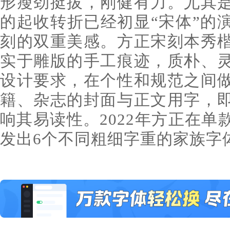
形瘦劲挺拔，刚健有力。尤其
的起收转折已经初显“宋体”的
刻的双重美感。方正宋刻本秀
实于雕版的手工痕迹，质朴、
设计要求，在个性和规范之间
籍、杂志的封面与正文用字，
响其易读性。2022年方正在
发出6个不同粗细字重的家族字