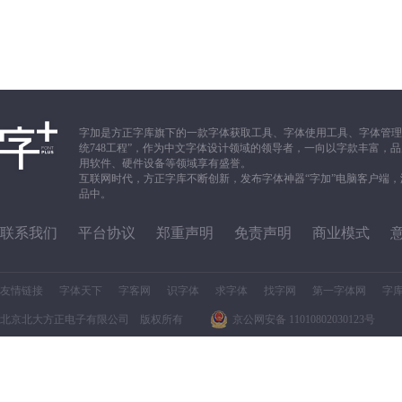
字加是方正字库旗下的一款字体获取工具、字体使用工具、字体管理
统748工程”，作为中文字体设计领域的领导者，一向以字款丰富
用软件、硬件设备等领域享有盛誉。
互联网时代，方正字库不断创新，发布字体神器“字加”电脑客户端
品中。
联系我们
平台协议
郑重声明
免责声明
商业模式
友情链接
字体天下
字客网
识字体
求字体
找字网
第一字体网
字
北京北大方正电子有限公司 版权所有
京公网安备 11010802030123号