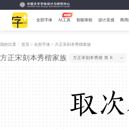
全部字体
AI工具
智能审校
设计灵感
商用
我的位置：
首页 >
全部字体 >
方正宋刻本秀楷家族
方正宋刻本秀楷家族
方正宋刻本秀楷 简 R
取次