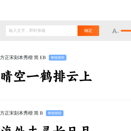
输入文字，即时体验
确定
方正宋刻本秀楷 简 EB
晴空一鹤排云上
方正宋刻本秀楷 简 B