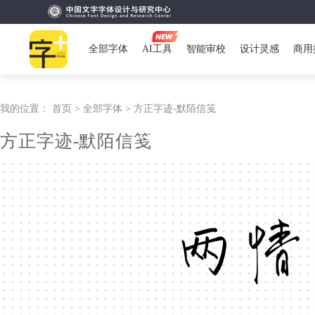
全部字体
AI工具
智能审校
设计灵感
商用
我的位置：
首页 >
全部字体 >
方正字迹-默陌信笺
方正字迹-默陌信笺
两情