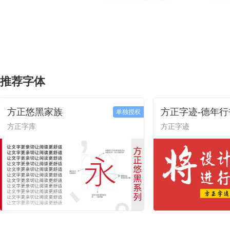
推荐字体
方正悠黑家族
方正字迹-德年行
单独授权
方正字库
方正字迹