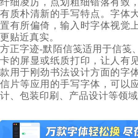
纤细凌厉，点划粗细错落有致
有质朴清新的手写特点。字体
置有所偏倚，输入时字体视觉
更贴近真实。
方正字迹-默陌信笺适用于信笺
卡的屏显或纸质打印，让人有
款用于刚劲书法设计方面的字
信片等应用的手写字体，可以
计、包装印刷、产品设计等领域