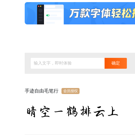
输入文字，即时体验
确定
手迹自由毛笔行
晴空一鹤排云上