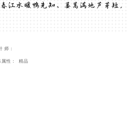
春江水暖鸭先知。蒌蒿满地芦芽短，
计 师：
体属性：
精品