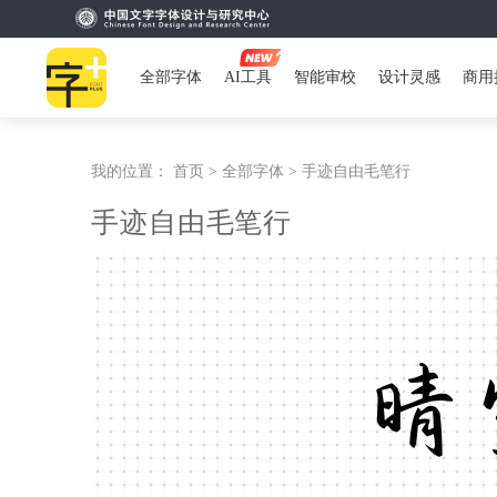
全部字体
AI工具
智能审校
设计灵感
商用
我的位置：
首页 >
全部字体 >
手迹自由毛笔行
手迹自由毛笔行
晴