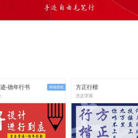
迹-德年行书
方正行楷
单独授权
迹
方正字库