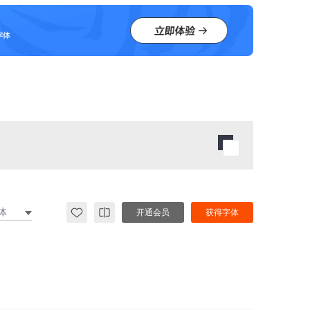
体
开通会员
获得字体